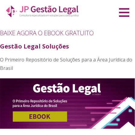
Ir
direto
JP Gestão Legal
para
CONSULTORIA ESPECIALIZADA EM SOLUÇÕES PARA A ÁREA JURÍDICA
o
BAIXE AGORA O EBOOK GRATUITO
conteúdo
Gestão Legal Soluções
O Primeiro Repositório de Soluções para a Área Jurídica do
Brasil