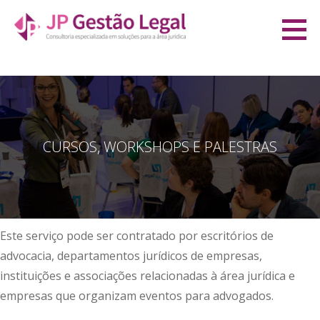
Ir
direto
JP Gestão Legal
para
CONSULTORIA ESPECIALIZADA EM SOLUÇÕES PARA A ÁREA JURÍDICA
o
conteúdo
CURSOS, WORKSHOPS E PALESTRAS
Este serviço pode ser contratado por escritórios de
advocacia, departamentos jurídicos de empresas,
instituições e associações relacionadas à área jurídica e
empresas que organizam eventos para advogados.