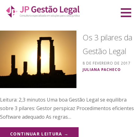
Ir
direto
JP Gestão Legal
para
CONSULTORIA ESPECIALIZADA EM SOLUÇÕES PARA A ÁREA JURÍDICA
o
Os 3 pilares da
conteúdo
Gestão Legal
8 DE FEVEREIRO DE 2017
JULIANA PACHECO
Leitura: 2,3 minutos Uma boa Gestão Legal se equilibra
sobre 3 pilares: Gestor perspicaz Procedimentos eficientes
Software adequado As regras…
CONTINUAR LEITURA →