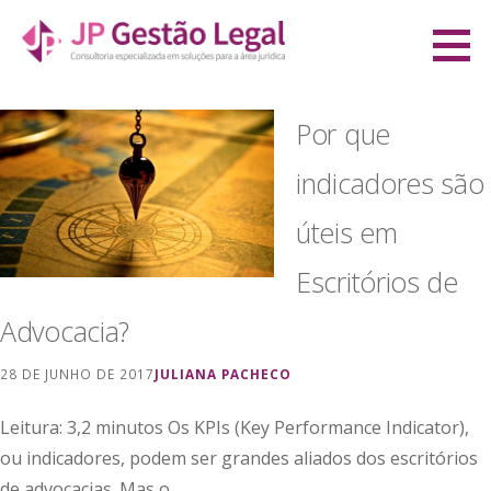
Ir
direto
JP Gestão Legal
para
CONSULTORIA ESPECIALIZADA EM SOLUÇÕES PARA A ÁREA JURÍDICA
o
Por que
conteúdo
indicadores são
úteis em
Escritórios de
Advocacia?
28 DE JUNHO DE 2017
JULIANA PACHECO
Leitura: 3,2 minutos Os KPIs (Key Performance Indicator),
ou indicadores, podem ser grandes aliados dos escritórios
de advocacias. Mas o…