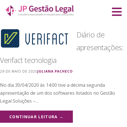
Ir
direto
JP Gestão Legal
para
CONSULTORIA ESPECIALIZADA EM SOLUÇÕES PARA A ÁREA JURÍDICA
o
Diário de
conteúdo
apresentações:
Verifact tecnologia
29 DE MAIO DE 2020
JULIANA PACHECO
No dia 30/04/2020 às 14:00 tive a décima segunda
apresentação de um dos softwares listados no Gestão
Legal Soluções –…
CONTINUAR LEITURA →