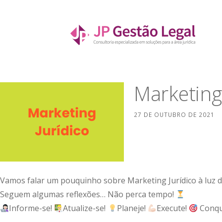
Ir
direto
para
JP Gestão Legal
o
CONSULTORIA ESPECIALIZADA EM SOLUÇÕES PARA
conteúdo
Marketing 
27 DE OUTUBRO DE 2021
Vamos falar um pouquinho sobre Marketing Jurídico à luz 
Seguem algumas reflexões… Não perca tempo!
Informe-se!
Atualize-se!
Planeje!
Execute!
Conqu