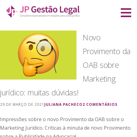
Ir
direto
JP Gestão Legal
para
CONSULTORIA ESPECIALIZADA EM SOLUÇÕES PARA A ÁREA JURÍDICA
o
Novo
conteúdo
Provimento da
OAB sobre
Marketing
jurídico: muitas dúvidas!
29 DE MARÇO DE 2021
JULIANA PACHECO
2 COMENTÁRIOS
Impressões sobre o novo Provimento da OAB sobre o
Marketing Jurídico. Críticas à minuta de novo Provimento
sobre a Publicidade na Advocacia!