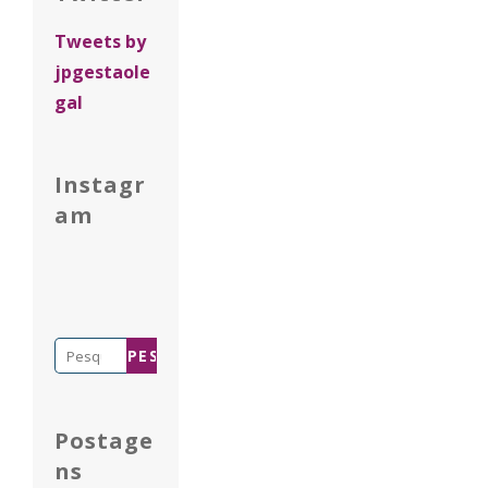
Tweets by
jpgestaole
gal
Instagr
am
Pesquisar
por:
Postage
ns