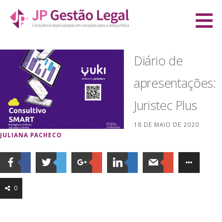
Ir
direto
JP Gestão Legal
para
CONSULTORIA ESPECIALIZADA EM SOLUÇÕES PARA A ÁREA JURÍDICA
o
Diário de
conteúdo
apresentações:
Juristec Plus
18 DE MAIO DE 2020
JULIANA PACHECO
0