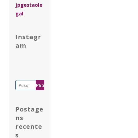
jpgestaole
gal
Instagr
am
Pesquisar
por:
Postage
ns
recente
s