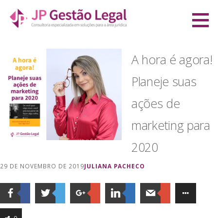
Ir
direto
JP Gestão Legal
para
CONSULTORIA ESPECIALIZADA EM SOLUÇÕES PARA A ÁREA JURÍDICA
o
A hora é agora!
conteúdo
Planeje suas
ações de
marketing para
2020
29 DE NOVEMBRO DE 2019
JULIANA PACHECO