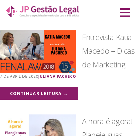
Ir
direto
JP Gestão Legal
para
CONSULTORIA ESPECIALIZADA EM SOLUÇÕES PARA A ÁREA JURÍDICA
o
Entrevista Katia
conteúdo
Macedo – Dicas
de Marketing
7 DE ABRIL DE 2020
JULIANA PACHECO
CONTINUAR LEITURA →
A hora é agora!
Planeje suas