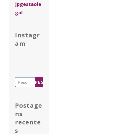
jpgestaole
gal
Instagr
am
Pesquisar
por:
Postage
ns
recente
s