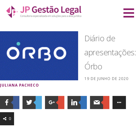
Ir
direto
JP Gestão Legal
para
CONSULTORIA ESPECIALIZADA EM SOLUÇÕES PARA A ÁREA JURÍDICA
o
Diário de
conteúdo
apresentações:
Órbo
19 DE JUNHO DE 2020
JULIANA PACHECO
0