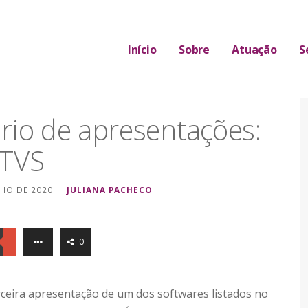
Início
Sobre
Atuação
S
 A ÁREA JURÍDICA
rio de apresentações:
TVS
NHO DE 2020
JULIANA PACHECO
0
erceira apresentação de um dos softwares listados no