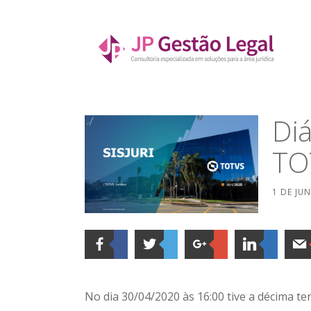
Ir
direto
para
JP Gestão Legal
o
CONSULTORIA ESPECIALIZADA EM SOLUÇÕES PARA
conteúdo
Diá
TO
1 DE JU
No dia 30/04/2020 às 16:00 tive a décima t