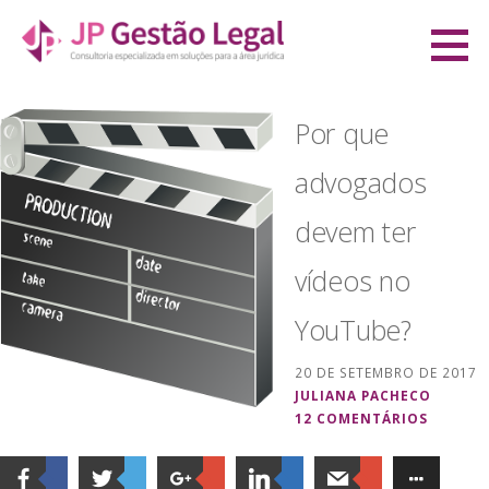
Ir
direto
JP Gestão Legal
para
CONSULTORIA ESPECIALIZADA EM SOLUÇÕES PARA A ÁREA JURÍDICA
o
Por que
conteúdo
advogados
devem ter
vídeos no
YouTube?
20 DE SETEMBRO DE 2017
JULIANA PACHECO
12 COMENTÁRIOS