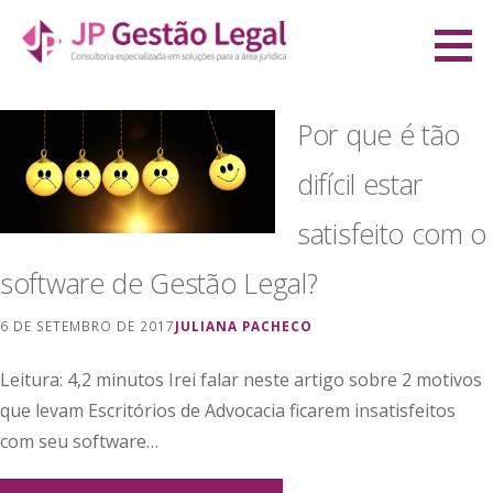
Ir
direto
JP Gestão Legal
para
CONSULTORIA ESPECIALIZADA EM SOLUÇÕES PARA A ÁREA JURÍDICA
o
Por que é tão
conteúdo
difícil estar
satisfeito com o
software de Gestão Legal?
6 DE SETEMBRO DE 2017
JULIANA PACHECO
Leitura: 4,2 minutos Irei falar neste artigo sobre 2 motivos
que levam Escritórios de Advocacia ficarem insatisfeitos
com seu software…