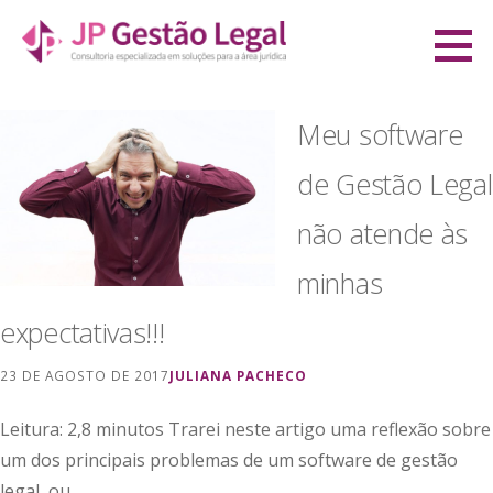
Ir
direto
JP Gestão Legal
para
CONSULTORIA ESPECIALIZADA EM SOLUÇÕES PARA A ÁREA JURÍDICA
o
Meu software
conteúdo
de Gestão Legal
não atende às
minhas
expectativas!!!
23 DE AGOSTO DE 2017
JULIANA PACHECO
Leitura: 2,8 minutos Trarei neste artigo uma reflexão sobre
um dos principais problemas de um software de gestão
legal, ou…