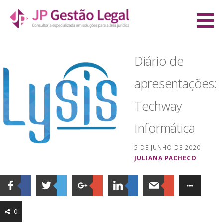
Ir
direto
JP Gestão Legal
para
CONSULTORIA ESPECIALIZADA EM SOLUÇÕES PARA A ÁREA JURÍDICA
o
Diário de
conteúdo
apresentações:
Techway
Informática
5 DE JUNHO DE 2020
JULIANA PACHECO
0