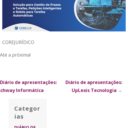
COREJURÍDICO
Até a próxima!
xplorar
Diário de apresentações:
Diário de apresentações:
chway Informática
UpLexis Tecnologia
→
ublicações
Categor
ias
DIÁRIO DE