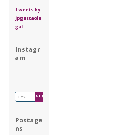
Tweets by
jpgestaole
gal
Instagr
am
Pesquisar
por:
Postage
ns