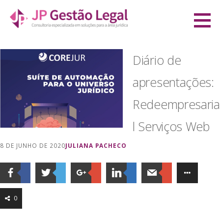
Ir
direto
JP Gestão Legal
para
CONSULTORIA ESPECIALIZADA EM SOLUÇÕES PARA A ÁREA JURÍDICA
o
Diário de
conteúdo
apresentações:
Redeempresaria
l Serviços Web
8 DE JUNHO DE 2020
JULIANA PACHECO
0