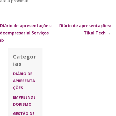
Até a próxima!
xplorar
Diário de apresentações:
Diário de apresentações:
deempresarial Serviços
Tikal Tech
→
ublicações
eb
Categor
ias
DIÁRIO DE
APRESENTA
ÇÕES
EMPREENDE
DORISMO
GESTÃO DE