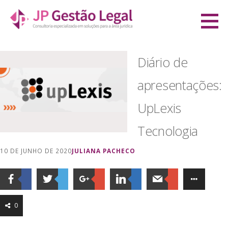
Ir
direto
JP Gestão Legal
para
CONSULTORIA ESPECIALIZADA EM SOLUÇÕES PARA A ÁREA JURÍDICA
o
Diário de
conteúdo
apresentações:
UpLexis
Tecnologia
10 DE JUNHO DE 2020
JULIANA PACHECO
0