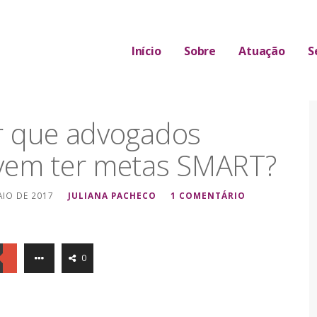
Início
Sobre
Atuação
S
 A ÁREA JURÍDICA
r que advogados
vem ter metas SMART?
AIO DE 2017
JULIANA PACHECO
1 COMENTÁRIO
0