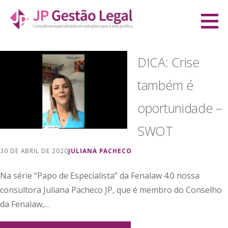
Ir
direto
JP Gestão Legal
para
CONSULTORIA ESPECIALIZADA EM SOLUÇÕES PARA A ÁREA JURÍDICA
o
DICA: Crise
conteúdo
também é
oportunidade –
SWOT
30 DE ABRIL DE 2020
JULIANA PACHECO
Na série “Papo de Especialista” da Fenalaw 4.0 nossa
consultora Juliana Pacheco JP, que é membro do Conselho
da Fenalaw,…