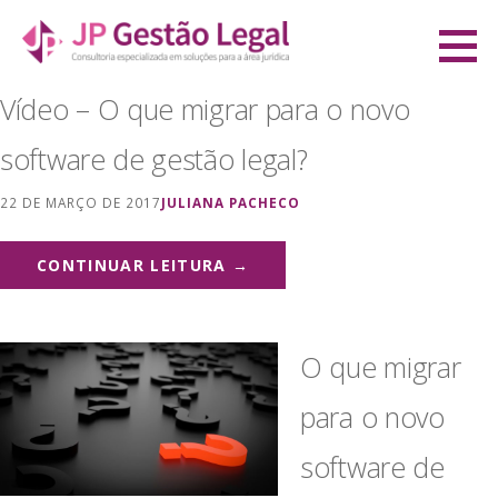
Ir
direto
JP Gestão Legal
para
CONSULTORIA ESPECIALIZADA EM SOLUÇÕES PARA A ÁREA JURÍDICA
Vídeo – O que migrar para o novo
o
conteúdo
software de gestão legal?
22 DE MARÇO DE 2017
JULIANA PACHECO
CONTINUAR LEITURA →
O que migrar
para o novo
software de