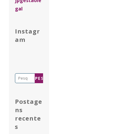
jpgestaole
gal
Instagr
am
Pesquisar
por:
Postage
ns
recente
s