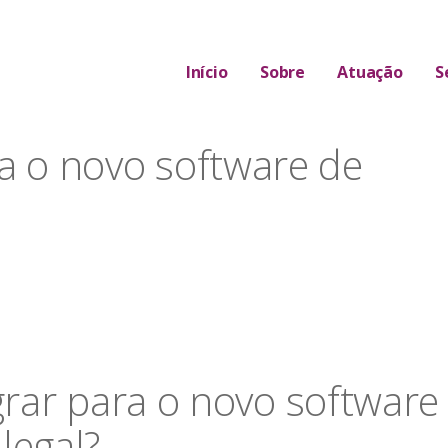
Início
Sobre
Atuação
S
 A ÁREA JURÍDICA
a o novo software de
rar para o novo software
legal?