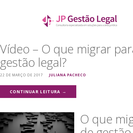
Ir
direto
para
JP Gestão Legal
o
CONSULTORIA ESPECIALIZADA EM SOLUÇÕES PARA
conteúdo
Vídeo – O que migrar par
gestão legal?
22 DE MARÇO DE 2017
JULIANA PACHECO
CONTINUAR LEITURA →
O que mig
de gestão 